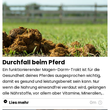
Durchfall beim Pferd
Ein funktionierender Magen-Darm-Trakt ist für die Gesundheit deines Pferdes ausgesprochen wichtig, damit es gesund und leistungsbereit sein kann. Nur wenn die Nahrung einwandfrei verdaut wird, gelangen alle Nährstoffe, vor allem aber Vitamine, Mineralien, Spurenelemente und Aminosäuren an die Stellen im Körper, wo sie benötigt werden. Häufiges Äppeln, breiiger bis wässriger Kot oder auch Veränderungen in Farbe und Geruch können einen Hinweis darauf liefern, dass die Magen-Darm-Flora gestört ist. In diesem Fall werden nicht nur die essentiellen Nährstoffe schwer aus dem Futter aufgenommen, sondern auch der gesamte Stoffwechsel deines Pferdes wird stark belastet. Deshalb sollte dein Pferd beim Verdacht auf Verdauungsprobleme auf jeden Fall unterstützt werden. Ziehe bei akutem Durchfall deinen Tierarzt zu Rate, da dein Pferd hier auch viel Wasser und Elektrolyte verliert. Durchfall oder Kotwasser: was ist der Unterschied? Durchfallerkrankungen und Kotwasser werden bei Pferden oft im gleichen Atemzug genannt. Es ist richtig, dass einige Symptome ähnlich sind. Dennoch ist es erstmal wichtig, eine Abgrenzung vorzunehmen. Kotwasser: Im Futterbrei ist auf natürliche Weise Flüssigkeit (Speichel, Verdauungssaft, Wasser) enthalten, die für einen funktionierenden Stoffwechsel wichtig ist. Diese Flüssigkeit wird im Dickdarm über die Darmwand absorbiert und dient unter anderem als Transportmittel für darin gelöste Stoffe. Ist im Dickdarm mehr Flüssigkeit vorhanden als der Körper benötigt, kann diese nur zum Teil über die Darmwand aufgenommen werden. Dies ist z.B. der Fall bei einem gestörten Bakterienverhältnis im Dickdarm, Mykotoxinen, Fehlgärungen durch zu viel Gras oder Silage sowie bei der Aufnahme von hohen Wassermengen. Die überschüssige, meist bräunliche Flüssigkeit, das sogenannte Kotwasser, wird dann mit der Darmbewegung vor oder nach dem Kot, aber auch unabhängig vom Kot, abgesetzt. Kotwasser und Kot sind also voneinander abgrenzbar. Auffallend sind vor allem die starken Verschmutzungen an den Hinterbeinen. Durchfall: Bei Durchfallerkrankungen ist hingegen nicht zu viel Flüssigkeit im Darm, sondern die Absorption der Flüssigkeit über die Schleimhäute der Dickdarmwände ist gestört. Dadurch wird dem Futterbrei kaum Wasser entzogen, wodurch der Pferdekot sehr breiig ist. Pferde mit Durchfall setzen sehr häufig Kot ab, sind zudem meist abgeschlagen und zeigen wenig Appetit. Bei einer Durchfallerkrankung gerät die gesamte Darmflora durcheinander. Dabei verliert dein Pferd viel Flüssigkeit und wichtige Elektrolyten. Darüber hinaus wird das Immunsystem durch eine ernsthafte Durchfallerkrankung schnell angegriffen. Mögliche Ursachen von Durchfall beim Pferd Die möglichen Ursachen für Durchfall bei Pferden sind vielseitig und nicht immer leicht festzustellen – geschweige denn schnell zu beheben. Auch spielen das Alter, das Management und der Gesundheitszustand bei der Betrachtung der Ursachen eine wichtige Rolle. Es gibt aber auch typische Ursachen, die eine Durchfallerkrankung nach sich ziehen können: Durchfall durch Wurmbefall Ein starker Befall von Parasiten oder Würmern kann bei deinem Pferd zu Durchfall führen. Die Parasiten und Würmer schädigen die Darmwand und bringen das Gleichgewicht des Darms durcheinander. Prüfe daher zuerst, wann die letzte Wurmkur verabreicht wurde. Gegebenenfalls kann diese dann nachgeholt werden. Damit du deinem Pferd aber nicht unnötig eine Wurmkur gibst, bzw. das richtige Mittel auswählst, ist es empfehlenswert, vorab eine Kotprobe zu entnehmen und diese auf Wurmbefall und Durchfallerreger, wie z.B. Kryptosporidien oder Kokzidien, analysieren zu lassen. Durchfall durch Infektionen Durchfall kann auch ein Symptom einer ernsthaften Infektion sein. Deshalb solltest du bei Durchfall auch regelmäßig die Temperatur deines Pferdes kontrollieren. Hat dein Pferd zusätzlich Fieber, informiere umgehend deinen Tierarzt, um die genaue Ursache zu diagnostizieren. Wenn starker Durchfall bei deinem Pferd länger als 3 Tage andauert, verliert es zu viel Flüssigkeit und trocknet zu sehr aus. Dies kann dann unter Umständen lebensbedrohlich werden. Durchfall durch Fehler in der Rationsgestaltung Zu große Kraftfuttermengen pro Mahlzeit, zu viel unaufgeschlossenes Getreide, zu viel Öl oder Saftfutter sowie zu wenig Raufutter – all diese Fehler in der Rationsgestaltung können ebenfalls die Ursache für Durchfall bei deinem Pferd sein. Unverhältnismäßig große Mengen an Stärke, Zucker oder Fett können im Magen-Darm-Trakt nicht vollständig verdaut werden. Hierdurch gelangen Bestandteile in den Dickdarm, die normalerweise bereits vorher verdaut werden. Dadurch wird das Gleichgewicht im Dickdarm massiv gestört und die Schleimhaut des Dickdarms geschädigt, was zu Durchfall führt. Durchfall durch zu schnelle Futterumstellung oder zu schnelles Anweiden Pferde sind Gewohnheitstiere und wollen am liebsten jeden Tag zur gleichen Uhrzeit das gleiche Futter. Deshalb sollte die Fütterung deines Pferdes nur umgestellt werden, wenn dieses unbedingt nötig ist. Sorge dann für eine langsame Futterumstellung über einen Zeitraum von 4 bis 6 Wochen. Gehe auch beim Anweiden wegen des empfindlichen Magen-Darm-Traktes deines Pferdes sehr behutsam vor. Hier gibt es mehrere Möglichkeiten, um Verdauungsprobleme wie Blähungen und Durchfall vorzubeugen. Lasse dir daher beim Anweiden 2 bis 3 Wochen Zeit. Füttere deinem Pferd vor dem Weidegang am besten noch ausreichend Raufutter, damit es nicht zu hungrig auf die Weide kommt. Gras als Auslöser Der Grund, warum Gras bei Pferden zu Durchfallerkrankungen führen kann, ist simpel. Ursprünglich haben sich Pferde von eher kargem Steppengras, Kräutern, Flechten und Blättern ernährt, worauf auch noch heute ihr Verdauungsapparat eingestellt ist. Die Gräserzusammensetzungen und die Grassamenmischungen unserer Weiden sind jedoch eher reichhaltig und auf die Milchproduktion von Kühen ausgelegt. Das Verdauungssystem von Pferden ist mit dem sehr nährstoffreichen Gras überfordert und reagiert darauf mit Blähungen, Durchfall und Koliken. Hier gibt es eine Möglichkeit, um dieses Problem zu beheben: Säe deine eigenen Pferdeweiden mit neuen Grassaatenmischungen ein, die speziell für Pferdeweiden entwickelt wurden. Durchfall durch Qualitätsmängel im Futter Schimmeliges, mit Mykotoxinen belastetes Heu und Stroh, verdorbenes Getreide oder Kraftfutter können ebenfalls schnell eine Durchfallerkrankung bei deinem Pferd auslösen. Die Keime stören das empfindliche Magen-Darm-Gleichgewicht. Dabei werden die wichtigen Bakterien von den krankmachenden Keimen überwuchert. Lagere deshalb dein Futter trocken und dunkel und überprüfe regelmäßig deinen Bestand an Heu, Stroh und Kraftfutter. Solltest du hygienisch bedenkliches Futter entdecken, sortiere es großzügig aus. Durchfall durch schlechte Zähne Zahnprobleme, wie z.B. Haken, Entzündungen oder Zahnlücken führen dazu, dass Pferde nicht ausreichend kauen können. Hierdurch gelangen größere Futterstücke in den Verdauungstrakt, die nicht optimal verwertet werden. Kommt dies regelmäßig vor, wird auch hier das Dickdarmmilieu nachhaltig geschädigt, wodurch Durchfallerkrankungen entstehen können. Lasse daher regelmäßig die Zähne deines Pferdes kontrollieren und gegebenenfalls behandeln. Bei Senioren können Zahnprobleme oftmals nicht mehr ganz behoben werden. Futter, das eingeweicht gefüttert werden kann, senkt hierbei das Risiko von Durchfall. Durchfall durch psychische Faktoren Pferde reagieren als Fluchttiere sehr sensibel auf Veränderungen. Somit kann auch Stress, Leistungsdruck, Ungewohntes, eine neue Umgebung oder Einsamkeit bei Pferden zu einer gestörten Verdauung führen. Vermeide nach Möglichkeit größere, plötzliche Veränderungen, um Durchfall durch Stress vorzubeugen. Im Akutfall hilft es meist schon, die Veränderungen und Stressfaktoren abzustellen. Durchfall durch Sand, Erde und Steine Fremdkörper wie Sand, Erde und Steine im Verdauungsapparat deines Pferdes reizen die Darmflora und können Durchfall auslösen. Eine vermehrte Aufnahme von nicht verdaulichen Stoffen ist schädlich und führt zu Durchfall, Verstopfungen oder Koliken. Was deinem Pferd bei Durchfall helfen kann Stelle dein Pferd bei einer Durchfallerkrankung zunächst auf Schonkost um (gutes Heu und frisches Wasser), so dass sich der Magen-Darm-Trakt beruhigen kann. Verzichte dabei auf Möhren, Äpfel und frisches Gras. Prä- und Probiotika wie Pektin, Lebendhefen oder Bierhefe helfen dem Dickdarm, sich zu regenerieren und so die Verdauung zu stabilisieren. Informiere umgehend deinen Tierarzt, wenn die Durchfallerkrankung plötzlich oder sehr stark auftritt oder nach 1 bis 2 Tagen nicht besser wird. Mit diesen Tipps unterstützt du dein Pferd zusätzlich: Heu Wenn dein Pferd vor allem zu Beginn der Weidesaison Probleme mit Durchfall hat, kannst du das in der Regel sehr gut durch die Zugabe von Heu (und auch Stroh) in den Griff bekommen. Das trockene und strukturreiche Heu schafft einen Ausgleich zum wässrigen und energiereichen Gras. Füttere deshalb deinem Pferd gerade zu Beginn der Weidezeit vor dem Weidegang eine große Menge Raufutter (1 kg je 100 kg Körpergewicht) und stelle es erst dann auf der Weide. Ist dein Pferd 24h auf der Weide, dann stelle ihm gerade bei jungem, kurzem Grase das Heu ad libitum zur Verfügung. Interessiert sich dein Pferd bei so viel leckerem Gras nicht für das Heu oder Stroh, kannst du die Weide über Nacht oder tagsüber für mehrere Stunden abtrennen. Dein Pferd beschäftigt sich dann automatisch mit dem Futter, welches ihm alternativ zu Gras angeboten wird. Bei sehr fressgierigen Pferden kann es sich zudem anbieten, ihnen während dem Weideaufenthalt einen Maulkorb anzulegen. Diese Variante bietet deinem Pferd die Möglichkeit, dass es sich trotzdem auf der Weide mit dem frischen Gras beschäftigen und in der Herde verbleiben kann. Der Maulkorb verh
Lies mehr
0m