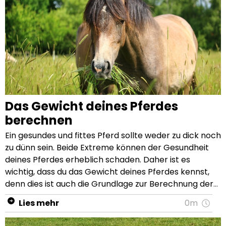
Das Gewicht deines Pferdes
berechnen
Ein gesundes und fittes Pferd sollte weder zu dick noch zu dünn sein. Beide Extreme können der Gesundheit deines Pferdes erheblich schaden. Daher ist es wichtig, dass du das Gewicht deines Pferdes kennst, denn dies ist auch die Grundlage zur Berechnung der optimalen täglichen Futterration und dient zusätzlich als Richtlinie für die Dosierung von Medikamenten sowie Wurmkuren. Wenn dir keine Tierwaage zur Verfügung steht, kannst du das Gewicht deines Pferdes ganz einfach berechnen. Du hast verschiedene Möglichkeiten, um das Gewicht deines Pferdes zu bestimmen. Die einfachste und genauste Art der Gewichtsbestimmung ist eine Waage. Ein Pferd kann natürlich nicht auf einer handelsüblichen Waage gewogen werden. Stattdessen gibt es spezielle Waagen, die für Tiere über 300 kg geeignet sind. Diese sind aber in der Regel sehr teuer und oft lohnt sich eine Anschaffung für den privaten Gebrauch nicht. Auch LKW-Waagen können sich für das Wiegen deines Pferdes eignen. Die Wiegegeräte finden sich häufig bei Genossenschaften oder Speditionen. Vielleicht kannst du in deiner Umgebung einmal nachsehen und fragen, ob du dein Pferd wiegen darfst. Am besten wiegst du das Gespann einmal ohne und einmal mit Pferd. Die Differenz ergibt dann das Gewicht deines Pferdes. Darüber hinaus gibt es mobile Pferdewaagen, die direkt auf dem Hof gefahren werden. Oftmals werden die Preise nach Anzahl der Pferde gestaffelt. Schließe dich mit anderen Pferdebesitzern zusammen, um die Kosten möglichst gering zu halten. Wie viel wiegt dein Pferd? Nicht alle Pferdebesitzer haben die Möglichkeit, eine Tierwaage zu organisieren. Wenn dieser Fall eintritt und du dennoch wissen möchtest, wie viel dein Pferd ungefähr auf die Waage bringt, kannst du das Gewicht bis auf wenige Kilogramm berechnen. Alles, was du dafür brauchst, ist ein mindestens 2 Meter langes Maßband und ein bisschen Mathematik. Am besten suchst du dir einen Helfer, der dich beim Maßnehmen unterstützt. Das Gewichtsmaßband zur ersten, groben Gewichtsbestimmung Mit speziellen Gewichtsmaßbändern kannst du durch das Messen des Brustumfanges an der Gurtlage das Gewicht deines Pferdes bestimmen. Das Band wird direkt hinter den Widerrist angelegt und einmal um das Pferd gelegt. Es ist wichtig, dass du das Maßband straff hältst, damit das Gewicht präzise gemessen werden kann. Die Gewichtsbestimmung mit einem Maßband dient zur ersten, groben Einschätzung des Gewichts deines Pferdes. Durch den regelmäßigen Einsatz des Gewichtsmaßbands werden etwaige Schwankungen deines Pferdes schnell festgestellt, sogar noch bevor diese mit den bloßen Augen erkennbar sind. Bestimme dazu einfach im Zweiwochenrhythmus das Gewicht deines Pferdes und notiere dir die Werte. Für ein genaueres Ergebnis empfehlen wir dir die Verwendung folgender Formeln: 1. Formel zur Errechnung des Pferdegewichts Bei der Gewichtsberechnung durch Formeln benötigst du ein flexibles Maßband mit Zentimeterangaben. Als erstes misst du den Brustumfang deines Pferdes in der Gurtlage und notierst dein Ergebnis. Anschließend wird die Länge des Pferdes von der Spitze der Schultervom Buggelenk bis zum Sitzbeinhöcker ermittelt. Diese beiden Werte setzt du dann in die sogenannte "Carroll und Huntington Formel" ein: (Brustumfang in cm x Brustumfang in cm x Länge in cm) / 11.877 = Gewicht deines Pferdes in Kilogramm Beispiel: Du hast den Brustumfang deines Pferdes mit 180 cm gemessen und dein Pferd ist 192 cm lang. Diese Werte setzt du in die Formel ein und bestimmst so das ungefähre Gewicht deines Pferdes: (180 cm x 180 cm x 192 cm) / 11.877 = 523,77 kg 2. Formel zur Errechnung des Pferdegewichts Die 2. Formel benötigt wieder den Brustumfang deines Pferdes in Zentimetern zur optimalen Gewichtsberechnung. Wie bei der 1. Formel wird dieser auch hier in der Gurtlage gemessen. Zusätzlich bestimmst du die Länge deines Pferdes von der Schulter bis zur Hinterhand. Die beiden Ergebnisse werden in die Formel eingesetzt: (Brustumfang in cm x Brustumfang in cm x Länge in cm) / 8.717 = Gewicht des Pferdes in Kilogramm Beispiel: Dein Pferd besitzt einen Brustumfang von 180 cm und ist etwa 141 cm lang. Diese Werte setzt du dann in die Formel ein und bestimmst so das ungefähre Gewicht: (180 cm x 180 cm x 141 cm) / 8.717 = 524,08 kg Mit beiden Formeln kannst du das Gewicht deines Pferdes bis auf etwa 20 kg (+/-) seines tatsächlichen Gewichts berechnen. Die genaue Zahl kannst du aber nur mit einer Waage erfassen. Das durchschnittliche Idealgewicht einzelner Pferderassen Nachdem du das Gewicht deines Pferdes bestimmt hast, vergleiche dieses doch einmal mit dem durchschnittlichen Gewicht der Rasse. Vielleicht hast du für deinen Haflinger ein Gewicht von 590 kg ermittelt und dir erscheint diese Zahl sehr hoch? Aber für ein Pferd dieser Rasse ist dies nicht unüblich. In der folgenden Tabelle haben wir dir ein paar bekannte und beliebte Pferderassen mit ihrem Durchschnittsgewicht und ihrer durchschnittlichen Größe zusammengestellt. Rasse Gewicht in Kilogramm Größe (Stockmaß) Andalusier 390 - 490 kg 150 - 172 cm Araber 380 - 450 kg 145 - 155 kg Deutsches Reitpony 320 - 330 kg 138 - 148 cm Englisches Vollblut 480 - 520 kg 152 - 173 cm Friese 500 - 750 kg 155 - 175 cm Haflinger 450 - 600 kg 138 - 148 cm Hannoveraner 530 - 760 kg 160 - 185 cm Holsteiner 700 - 850 kg 165 - 175 cm Isländer 300 - 500 kg 130 - 150 cm Oldenburger 510 - 700 kg 165 - 179 cm Paint Horse 470 - 600 kg 150 - 158 cm Quarter Horse 530 - 550 kg 150 - 160 cm Rheinländer 600 - 740 kg 165 - 175 cm Schwarzwälder Fuchs 600 - 700 kg 148 - 160 cm Shetlandpony 100 - 200 kg 87 - 107 cm Shire Horse 700 - 1000 kg 170 - 195 cm Traber 500 - 700 kg 150 - 175 cm Trakehner 460 - 670 kg 160 - 170 cm Welsh Pony 345 - 355 kg Bis 122 cm Westfale 530 - 740 kg 162 - 175 cm Auch innerhalb der Pferderassen gibt es verschiedene Typen, die vielleicht vom Idealgewicht ihrer Rasse abweichen, aber dennoch gesund und nicht zu dick oder zu dünn sind. Darüber hinaus gibt es Unterschiede zwischen Stuten, die oft leichter sind als Hengste, die etwas mehr Masse besitzen. Mit der Berechnung hast du bereits eine gute Grundlage zum Gewicht deines Pferdes ermittelt. Nun solltest du feststellen, ob dein Pferd zu viel oder zu wenig „auf den Rippen“ hat. Dazu eignet sich das sogenannte Body Condition Scoring, bei dem du verschiedene Bereiche, wie z.B. den Hals oder den Bauchbereich deines Pferdes, durch abtasten beurteilst. In unserem Ratgeber „Gewicht des Pferdes zu dick oder zu dünn“ erklären wir „Step-by-Step“, wie das Body Condition Scoring funktioniert. Hast du nach dem Messen und auch nach dem Body Condition Scoring festgestellt, dass dein Pferd einige Kilos zu viel auf den Rippen hat? Damit dein Pferd die überflüssigen Pfunde wieder verliert, ist das richtige Management essentiell. Erfahre im Pavo InShape Abnehmprogramm, wie dein Pferd auf gesunde und verantwortungsvolle Weise abnehmen kann. Erhalte von unseren Experten wertvolle Tipps zur Fütterung, Haltung und zum Training, damit dein übergewichtiges Pferd gesund abnehmen und sein Normalgewicht langfristig halten kann. Hier gratis Pavo InShape Programm downloaden und direkt mit dem Abnehmen starten! Wenn du dir unsicher bist, ob dein Pferd zu wenig oder zu viel wiegt, dann lasse dich auch einmal von unseren Pavo Fütterungsexperten oder deinem Tierarzt beraten. Er wird dein Pferd mit seinem fachmännischen Auge beurteilen und dir den besten Rat geben. Das Gewicht des Pferdes als Grundlage zur Berechnung der Futterrationen Die Kenntnis über das Gewicht und den Zustand deines Pferdes dient als optimale Grundlage für die Bestimmung der Futterration. Besonders die tägliche Raufutterration kannst du unter Zuhilfenahme des Gewichts errechnen. Denn dort gilt die Faustregel: ein Pferd muss täglich mindestens 1,5 % seines Körpergewichts an Trockenmasse aus Raufutter aufnehmen. Auch bei anderen Futterprodukten, wie Mineralfutter, Kraftfutter oder Ergänzungsfutter, wird zur täglichen Rationsempfehlung das Körpergewicht des Pferdes herangezogen. Achte auf die Angaben des Herstellers auf der Verpackung. Wenn dein Pferd vom Idealgewicht abweicht, wird das Durchschnittsgewicht der Rasse des Pferdes als Berechnungsgrundlage für die tägliche Futterration genutzt. Beispiel: Du hast errechnet, dass dein Schwarzwälder Fuchs 550 kg wiegt und mindestens 50 kg Untergewicht hat. Die täglichen Heurationen berechnest du am besten mit 650 kg, dem Durchschnittsgewicht der Rasse. Demnach benötigt dein Pferd täglich mind. 10 kg Heu oder einen entsprechenden Raufutterersatz. Beachte aber unbedingt den Typ und den Zustand deines Pferdes und passe die Berechnungsgrundlage dementsprechend an. Bei einem übergewichtigen Pferd nutzt du ebenfalls das durchschnittliche Idealgewicht als Rechnungsgrundlage für die tägliche Futterration. Beispiel: Deine Rec
Lies mehr
0m