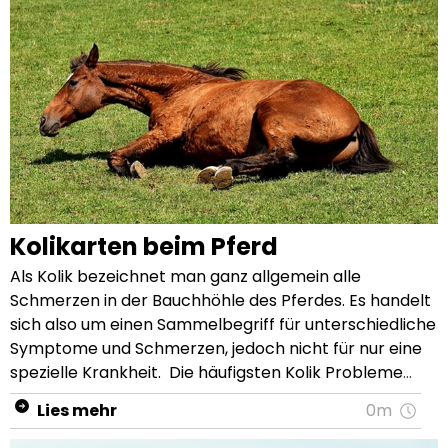
Kolikarten beim Pferd
Als Kolik bezeichnet man ganz allgemein alle Schmerzen in der Bauchhöhle des Pferdes. Es handelt sich also um einen Sammelbegriff für unterschiedliche Symptome und Schmerzen, jedoch nicht für nur eine spezielle Krankheit. Die häufigsten Kolik Probleme beim Pferd sind Blähungen, Krämpfe, Verstopfungen, Verschlingungen und Verschluss vom Dickdarm. Aber auch Koliken im Magen und Dünndarm können auftreten. Pferde zeigen auf verschiedene Weise, dass sie akut an einer Kolik leiden. Egal wie deutlich und ausgeprägt die Kolikanzeichen sind, es ist immer zügiges Handeln erforderlich. Eine Kolik kann schnell lebensbedrohlich werden, auch wenn es im ersten Anschein milde Symptome sind. Deshalb muss umgehend dein Tierarzt verständigt werden, wenn der Verdacht einer Kolik besteht. Symptome einer Kolik bei Pferden Leidet dein Pferd an einer Kolik, zeigt es dies durch unterschiedlichste Symptome. Dies können allgemeine Kolik- oder Schmerzsymptome sein, aber auch von der Art der Kolik abhängen. Wie deutlich dein Pferd die Symptome zeigt, ist dabei individuell unterschiedlich. Meist zeigen Pferde auch nicht nur ein Symptom, sondern mehrere aus der folgenden Liste: Kolik Symptome in der Übersicht Starke Unruhe Häufiges Scharren Starkes Schwitzen Zum Bauch schauen und unter den Bauch treten Häufiges Wälzen Wiederholtes Hinlegen und Aufstehen Aufblähen des Bauches Apathisches Verhalten Kreislaufprobleme, erhöhter Puls oder gerötete Schleimhäute Stoßweiser Atem, aufgerissene Augen und ein trockenes Maul Keine Ausscheidungen (vor allem Kot aber auch Harn) Keine Futteraufnahme Häufiges Flehmen Zeigt dein Pferd eines der aufgeführten Symptome und verhält sich plötzlich anders, rufe zeitnah einen Tierarzt. Die Wahrscheinlichkeit einer Kolik ist dann sehr hoch und es ist Eile geboten. Dabei ist es egal, ob die Symptome nur leicht oder schwer sind. Die Ausprägung der Symptome ist nämlich nicht unbedingt ein Hinweis darauf, ob es sich um eine leichte oder schwere Kolik handelt. Kolikarten bei Pferden Wir unterscheiden im Wesentlichen 7 Kolikarten. Meist ist der Dickdarm betroffen, aber auch Dünndarm-, Blinddarm oder Magenkoliken sind möglich. Für den Pferdehalter ist es oft nicht eindeutig zu erkennen, um welche Kolik es sich handelt. Daher muss eine Diagnose durch den Tierarzt gestellt werden und eine entsprechende Therapie eingeleitet werden. 1. Gaskolik Gaskolik ist die häufigste Diagnose bei einem Kolikverdacht. Durch eine übermäßige Gasansammlung in einem oder mehreren Teilen des Verdauungstraktes dehnt sich der Darm stark aus, was starke Schmerzen verursacht. In erster Linie wird die Gaskolik durch blähende Futtermittel wie Rasenschnitt, Rüben, Klee, in der Sonne gelagertes Grünfutter, weiches Brot, Mais oder Kartoffeln ausgelöst. Aber auch mit Pilzen und Bakterien verkeimte Futtermittel können lebensgefährlich werden. 2. Verstopfungskolik Bei einer Verstopfungskolik kommt es zu einem Futterstau im Darm, wodurch der Darminhalt nicht mehr normal weitertransportiert und nicht mehr regulär ausgeschieden werden kann. Hält eine Verstopfung lange an, können Darmteile absterben, was die Heilungschancen drastisch reduziert und einen operativen Eingriff unumgänglich macht. Ursachen sind eine verminderte Wasseraufnahme, zu wenig Bewegung oder Fehler in der Fütterung. Aber auch Wetterumschwünge und Krankheiten, wie fiebriger Infekt oder starker Parasitenbefall, können möglichen Ursachen für eine Verstopfungskolik sein. Natürliche Engpässe im Darm können ebenfalls eine Verstopfung hervorrufen. Auch Fettgeschwulste (Liposome), die sich am Gekröse sammeln und den Dünndarm einschnüren, sind mögliche Auslöser. Als Gekröse bezeichnet man das Netzgewebe, an dem der Dünndarm in vielen Windungen in der Bauchhöhle aufgehängt ist. Vorsicht: Verstopfungskoliken können sich manchmal über mehrere Tage ziehen und verlaufen dann eher mild. Es gibt Phasen, in denen dein Pferd keine Beschwerden zeigt. Daher ist es auch bei milden Symptomen immer notwendig, einen Tierarzt zu Rate zu ziehen. 3. Krampfkolik Krampfkoliken sind durch starke Krämpfe im Magen-Darm-Bereich gekennzeichnet, die durch eine schubweise sehr starke Darmtätigkeit hervorgerufen wird. Diese Krämpfe sind sehr schmerzhaft. Durch entsprechende Medikamente kann deinem Pferd in der Regel schnell geholfen werden. Ursachen sind unter anderem Stress, Fütterungsfehler, schlecht gekautes Futter oder starker Wurmbefall. 4. Sandkolik Bei einer Sandkolik lagert sich über längere Zeit Sand in den Darmschlingen ab und wird nicht weiter transportiert. Dadurch wird das Darmvolumen verkleinert. Das Darmmilieu verändert sich und der Futterbrei wird nicht mehr richtig verstoffwechselt. Im weiteren Verlauf können vor allem große Sandmengen dazu führen, dass sich der Darm verdreht oder verstopft. Sandkoliken entstehen, wenn Pferde auf stark abgefressenen Weiden viel Erde und Sand aufnehmen. Kommen Pferde „hungrig“ auf Sandausläufe oder haben keine Beschäftigung, kann es auch zur vermehrten Sandaufnahme kommen, was wiederum Sandkoliken begünstigt. 5. Darmdrehung, Darmverschlingung und Darmeinklemmung Der Darm deines Pferdes liegt nahezu frei in der Bauchhöhle. Ist er ungleichmäßig gefüllt, in Teilstücken aufgegast oder überladen, können sich die einzelnen Darmschlingen leicht um sich selbst drehen oder um umliegende Organe schlingen. Der Darm kann sich aber auch in Lücken in der Bauchmuskulatur oder in andere unnatürliche Öffnungen in der Bauchhöhle einklemmen. Bei Hengsten kann ein Abrutschen des Darms in den Hodensack verantwortlich sein. Der Futterbrei staut sich an diesen Stellen und der Darm verstopft. In allen Fällen ist schnelles Handeln erforderlich, da die lebensgefährliche Situation eine Operation erfordert. Merke: Durch möglichst kurze Fresspausen, ausreichend Raufutter und hygienisch einwandfreies Futter kann eine Darmverdrehung oder Darmverschlingung vermieden werden. 6. Darmverschluss Ein Darmverschluss ist die schwerste Kolikform und absolut lebensbedrohlich. Meist durch Verstopfungen, Darmdrehungen, Darmverschlingungen oder Darmeinklemmungen ausgelöst kommt es zu einem vollständigen Verschluss des Darmes. Eine schnell eingeleitete tierärztliche Behandlung ist essentiell. 7. Magenüberladung Eine Magenüberladung beim Pferd kann verschiedene Ursachen haben. Man unterscheidet zwei Varianten. Hat das Pferd zu viel gärendes oder quellendes Futter gefressen, spricht man von einer primären Magenüberladung. Das Futter kann den Magen nicht in der normalen Geschwindigkeit passieren, sammelt sich an und der Magen deines Pferdes überdehnt sich. Stauen sich Speichel, Futterreste und Sekrete aus dem Dünndarm in den Magen zurück, handelt es sich um die sekundäre Variante. Dann liegt beispielsweise ein Darmverschluss vor, der Darminhalt wird nicht weiter transportiert. Eine Magenüberladung führt zu heftigen Schmerzen und Koliken beim Pferd. Manche Pferde speicheln, strecken den Hals vor und versuchen zu würgen. Der Magen drückt auf das Zwerchfell, das Pferd hat Probleme mit der Atmung und der Kreislauf ist geschwächt. Warnung: Eine Magenüberladung ist ein lebensbedrohlicher Notfall. Dein Pferd benötigt auf der Stelle tierärztliche Versorgung! Im schlimmsten Fall kann der Magen durch die Überdehnung reißen. Der Futterbrei ergießt sich dann in den Bauchraum und infiziert die Organe, was zum Tod führt. Ursachen für Koliken bei Pferden Die Ursachen für Koliken sind so vielfältig wie ihre Symptome. Oft sind es Fütterungs- und Haltungsfehler. Aber auch Wetterumschwünge, ein angegriffenes Immunsystem, Krankheiten wie Parasitenbefall, Infekte oder individuelle Faktoren spielen eine Rolle. Diese Fütterungsfehler können Koliken hervorrufen: Raufutter: Zu geringe Mengen an Heu/Heulage. Zu viel Stroh, Silage, Kontamination mit Giftpflanzen. Grünfutter: Zu große Mengen junges Gras, Klee, Äpfel oder auch frisches Brot. Wasser: Zu geringe Wasseraufnahme oder verunreinigtes Wasser. Futtermittel: Verdorbenes Futter, häufiger oder plötzlicher Futterwechsel. Management: Zu große Kraftfuttermengen pro Mahlzeit, Giftpflanzen auf der Weide. Um Koliken vorzubeugen und die allgemeine Gesundheit und das Wohlergehen deines Pferdes zu fördern, solltest du diese Fütterungsfehler dringend vermeiden. Meist sind es schon kleine Stellschrauben, die eine deutliche Verbesserung des Futtermanagements bringen. Solltest du hier Fragen haben, wende dich gerne an unsere Experten in der Fütterungsberatung. Behandlung von Koliken bei Pferden Sofortmaßnahmen bei einer Kolik Auch wenn du bei deinem Pferd nur leichtes Unwohlsein bemerkst und erste Anzeichen einer Kolik vermutest, dann rufe umgehend deinen Tierarzt an. Gerade bei einer Kolik kann der Zeitraum bis zur ersten Behandlung entscheidend für den Heilungsprozess sein. Halte bis zum Eintreffen deines Tierarztes auch schon mal die PAT-Werte im Blick, also die Werte von Puls, Atmung und Temperatur. Im Idealfall kennst du die Normalwerte deines Pferdes, wenn es gesund ist. Ansonsten kannst du diese Werte als Richtwerte für gesunde, ausgewachsene Pferde nehmen: 28 - 40 Pulsschläge pro Minute 8 - 16 Atemzüge pro Minute 37 - 38,2°C Körpertemperatur Sorge außerdem für diese Maßnahmen: Lasse dein Pferd bis zum Eintreffen des Tierarztes nicht fressen und trinken. Bewegung kann krampflösend wirken und Schmerzen verringern. Führe dein Pferd hierzu vorsichtig im Schritt, um den Kreislauf aufrechtzuerhalten. Will sich dein Pferd wälzen, lasse es zu. Achte aber darauf, dass es sich dabei nicht verletzen kann und motiviere es, wieder aufzustehen. Wenn dein Pferd stark geschwitzt hat, lege ihm eine Abschwitzdecke auf, damit es nicht auskühlt. Beobachte, ob und wie dein Pferd Kot und Harn ablässt. Für den Notfall: Halte schon mal einen Hänger für einen eventuellen Transport in die Klinik bereit.
Lies mehr
0m