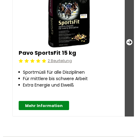
Pavo SportsFit 15 kg
P
2 Beurteilung
Beoordeling: 5/5
Be
Sportmüsli für alle Disziplinen
Für mittlere bis schwere Arbeit
Extra Energie und Eiweiß
Mehr Information