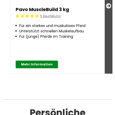
Pavo MuscleBuild 3 kg
P
5 Beurteilung
Beoordeling: 5/5
Be
Für ein starkes und muskulöses Pferd
Unterstützt schnellen Muskelaufbau
Für (junge) Pferde im Training
Mehr Information
Persönliche