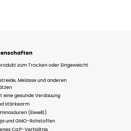
genschaften
produkt zum Trocken oder Eingeweicht
etreide, Melasse und anderen
ätzen
zt eine gesunde Verdauung
nd stärkearm
Aminosäuren (Eiweiß)
Soja und GMO-Rohstoffen
nes Ca:P-Verhältnis