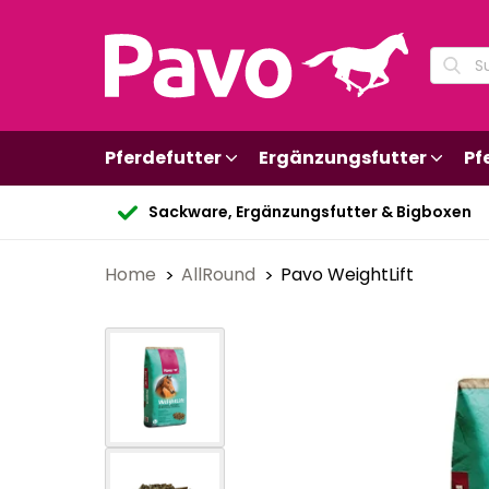
Pferdefutter
Ergänzungsfutter
Pf
Sackware, Ergänzungsfutter & Bigboxen
Home
AllRound
Pavo WeightLift