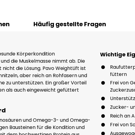
nen
Häufig gestellte Fragen
gesunde Körperkondition
Wichtige Ei
t und die Muskelmasse nimmt ab. Die
Raufutter
 nicht die Lösung. Pavo WeightLift ist
füttern
hnitzeln, aber reich an Rohfasern und
 zu unterstützen. Ein großer Vorteil
Frei von G
ken als auch eingeweicht gefüttert
Zuckerzus
Unterstüt
Zucker- u
rd
Reich an 
Aminosäuren und Omega-3- und Omega-
Frei von 
gen Bausteinen für die Kondition und
Ausgewoge
mit dem hochwertigen Protein aus