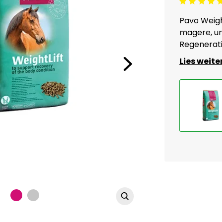
Beoordeling: 5/5
Pavo Weight
magere, un
Regenerati
Lies weite