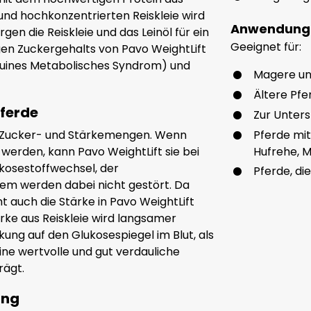
und hochkonzentrierten Reiskleie wird
Anwendung
gen die Reiskleie und das Leinöl für ein
Geeignet für:
igen Zuckergehalts von Pavo WeightLift
quines Metabolisches Syndrom) und
Magere un
Ältere Pfe
ferde
Zur Unter
he Zucker- und Stärkemengen. Wenn
Pferde mit
werden, kann Pavo WeightLift sie bei
Hufrehe,
kosestoffwechsel, der
Pferde, di
em werden dabei nicht gestört. Da
t auch die Stärke in Pavo WeightLift
ärke aus Reiskleie wird langsamer
ung auf den Glukosespiegel im Blut, als
eine wertvolle und gut verdauliche
rägt.
ung