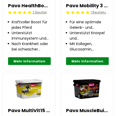
Pavo HealthBoost 8 kg
Pavo Mobility 3 kg
2 Beurteilung
1 Beurteilung
Beoordeling: 5/5
Beoordeling: 5/5
Kraftvoller Boost für
Für eine optimale
jedes Pferd
Gelenk- und
Unterstützt
Knorpelfunktion
Unterstützt Knorpel
Immunsystem und
und
Darmflora
Nach Krankheit oder
Gelenkflüssigkeitsprodukt
Mit Kollagen,
bei schwacher
Glucosamin,
Abwehrkraft
Chondroitin,
Hyaluronsäure und
Mehr Information
Mehr Information
MSM
Pavo MultiVit15 3 kg
Pavo MuscleBuild 3 kg