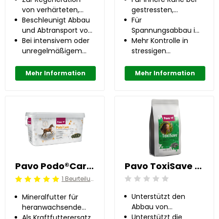
von verhärteten,
gestressten,
verspannten
Beschleunigt Abbau
nervösen Pferden
Für
Muskeln
und Abtransport von
Spannungsabbau im
Abfallstoffen
Bei intensivem oder
Körper
Mehr Kontrolle in
unregelmäßigem
stressigen
Training
Situationen
Mehr Information
Mehr Information
Pavo Podo®Care 8 kg
Pavo ToxiSave 3 kg
1 Beurteilung
Beoordeling: 0/5
Beoordeling: 5/5
Unterstützt den
Mineralfutter für
Abbau von
heranwachsende
Mykotoxinen
Unterstützt die
Fohlen und tragende
Als Kraftfutterersatz,