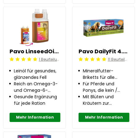
Pavo LinseedOil 1 l
Pavo DailyFit 4.5 kg
1 Beurteilung
11 Beurteilung
Beoordeling: 5/5
Beoordeling: 5/5
Leinöl für gesundes,
Mineralfutter-
glänzendes Fell
Briketts für alle
Reich an Omega-3-
Pferde und Ponys
Für Pferde und
und Omega-6-
Ponys, die kein /
Fettsäuren
Gesunde Ergänzung
wenig Kraftfutter
Mit Blüten und
für jede Ration
erhalten
Kräutern zur
Unterstützung der
Abwehrkräfte
Mehr Information
Mehr Information