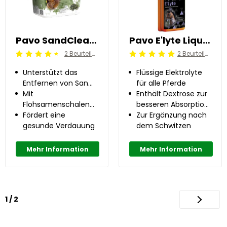
Pavo SandClear 2 kg
Pavo E'lyte Liquid
2 Beurteilung
2 Beurteilung
Beoordeling: 4.5/5
Beoordeling: 5/5
Unterstützt das
Flüssige Elektrolyte
Entfernen von Sand
für alle Pferde
aus dem Darm
Mit
Enthält Dextrose zur
Flohsamenschalen
besseren Absorption
und Präbiotika
Fördert eine
und optimalen
Zur Ergänzung nach
gesunde Verdauung
Regeneration
dem Schwitzen
Mehr Information
Mehr Information
1 / 2