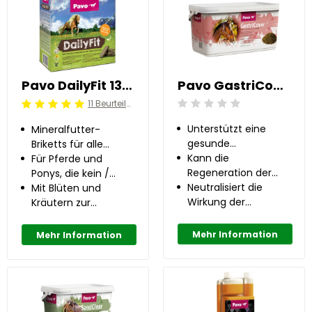
Pavo DailyFit 13 kg
Pavo GastriCover 5 kg
11 Beurteilung
Beoordeling: 0/5
Beoordeling: 5/5
Unterstützt eine
Mineralfutter-
gesunde
Briketts für alle
Magenfunktion
Kann die
Pferde und Ponys
Für Pferde und
Regeneration der
Ponys, die kein /
Magenschleimhaut
Neutralisiert die
wenig Kraftfutter
Mit Blüten und
unterstützen
Wirkung der
erhalten
Kräutern zur
Magensäure
Unterstützung der
Abwehrkräfte
Mehr Information
Mehr Information