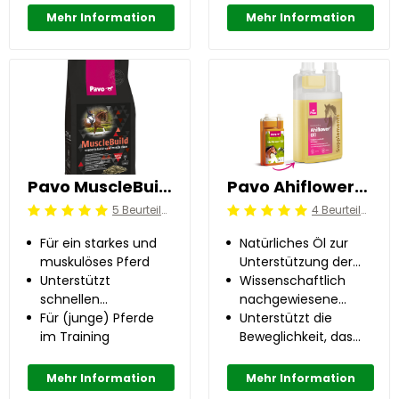
Mehr Information
Mehr Information
Pavo MuscleBuild 3 kg
Pavo Ahiflower®Oil 1 l
5 Beurteilung
4 Beurteilung
Beoordeling: 5/5
Beoordeling: 5/5
Für ein starkes und
Natürliches Öl zur
muskulöses Pferd
Unterstützung der
Unterstützt
Regeneration
Wissenschaftlich
schnellen
nachgewiesene
Muskelaufbau
Für (junge) Pferde
Wirkung
Unterstützt die
im Training
Beweglichkeit, das
Immunsystem sowie
die Haut und das Fell
Mehr Information
Mehr Information