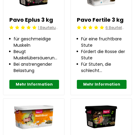
Pavo Eplus 3 kg
Pavo Fertile 3 kg
1 Beurteilung
6 Beurteilung
Beoordeling: 5/5
Beoordeling: 5/5
für geschmeidige
Für eine fruchtbare
Muskeln
Stute
Beugt
Fördert die Rosse der
Muskelübersäuerung
Stute
vor
Bei anstrengender
Für Stuten, die
Belastung
schlecht
aufnehmen
Mehr Information
Mehr Information