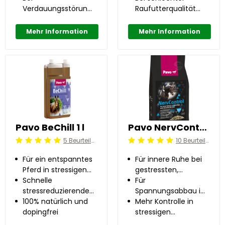
im Darm
Verdauungsstörungen,
Eiweißmangel
Raufutterqualität
Stress oder
oder erhöhtem
Futterumstellung
Eiweißbedarf
Mehr Information
Mehr Information
Pavo BeChill 1 l
Pavo NervControl 3 kg
5 Beurteilung
10 Beurteilung
Beoordeling: 5/5
Beoordeling: 5/5
Für ein entspanntes
Für innere Ruhe bei
Pferd in stressigen
gestressten,
Situationen
Schnelle
nervösen Pferden
Für
stressreduzierende
Spannungsabbau im
Wirkung
100% natürlich und
Körper
Mehr Kontrolle in
dopingfrei
stressigen
Situationen