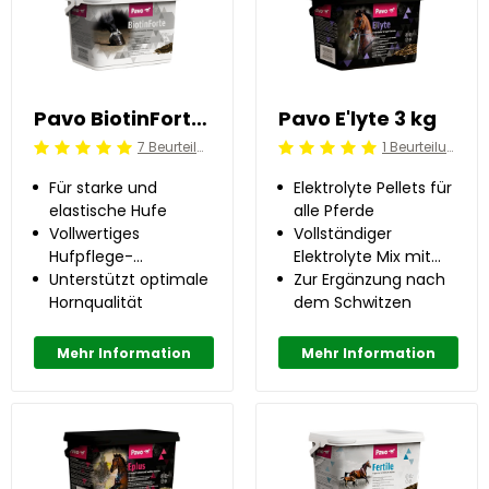
Pavo BiotinForte 3 kg
Pavo E'lyte 3 kg
7 Beurteilung
1 Beurteilung
Beoordeling: 5/5
Beoordeling: 5/5
Für starke und
Elektrolyte Pellets für
elastische Hufe
alle Pferde
Vollwertiges
Vollständiger
Hufpflege-
Elektrolyte Mix mit
Ergänzungsfutter
Unterstützt optimale
Natrium, Kalium,
Zur Ergänzung nach
Hornqualität
Chlorid, Calcium und
dem Schwitzen
Magnesium
Mehr Information
Mehr Information