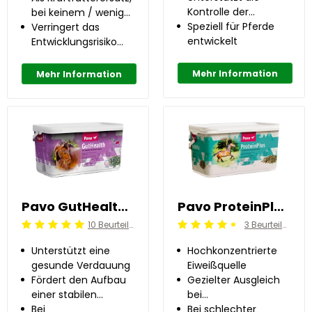
Kontrolle der
Stuten
bei keinem / wenig
Wirkung von
Speziell für Pferde
Kraftfutter
Verringert das
Mykotoxinen
entwickelt
Entwicklungsrisiko
von OC(D) um bis
zu 50%
Mehr Information
Mehr Information
Pavo GutHealth 7.5 kg
Pavo ProteinPlus 7 kg
10 Beurteilung
3 Beurteilung
Beoordeling: 5/5
Beoordeling: 4.5/5
Unterstützt eine
Hochkonzentrierte
gesunde Verdauung
Eiweißquelle
Fördert den Aufbau
Gezielter Ausgleich
einer stabilen
bei
Bakterienpopulation
Bei
fütterungsbedingtem
Bei schlechter