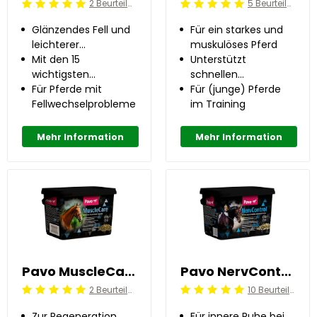
2 Beurteilung
5 Beurteilung
Beoordeling: 5/5
Beoordeling: 5/5
Glänzendes Fell und
Für ein starkes und
leichterer
muskulöses Pferd
Fellwechsel
Mit den 15
Unterstützt
wichtigsten
schnellen
Vitaminen
Für Pferde mit
Muskelaufbau
Für (junge) Pferde
Fellwechselproblemen
im Training
Mehr Information
Mehr Information
Pavo MuscleCare 3 kg
Pavo NervControl 3 kg
2 Beurteilung
10 Beurteilung
Beoordeling: 5/5
Beoordeling: 5/5
Zur Regeneration
Für innere Ruhe bei