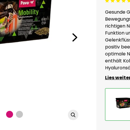
Beoordeling: 5/5
Gesunde Ge
Bewegungsa
richtigen 
Funktion u
Gelenkflüs
positiv bee
optimale N
enthält Ko
Hyaluronsä
Lies weite