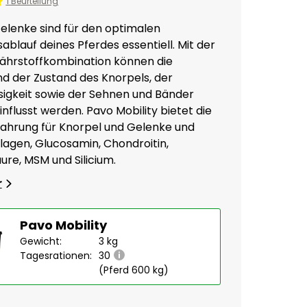
1 Beurteilung
lenke sind für den optimalen
blauf deines Pferdes essentiell. Mit der
Nährstoffkombination können die
nd der Zustand des Knorpels, der
sigkeit sowie der Sehnen und Bänder
influsst werden. Pavo Mobility bietet die
ahrung für Knorpel und Gelenke und
llagen, Glucosamin, Chondroitin,
ure, MSM und Silicium.
r
Pavo Mobility
Gewicht:
3 kg
Tagesrationen:
30
(Pferd 600 kg)