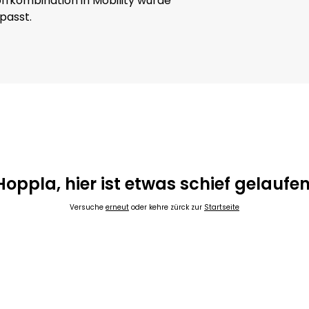
ffkombination in Mobility wurde
passt.
Hoppla, hier ist etwas schief gelaufen
Versuche
erneut
oder kehre zürck zur
Startseite