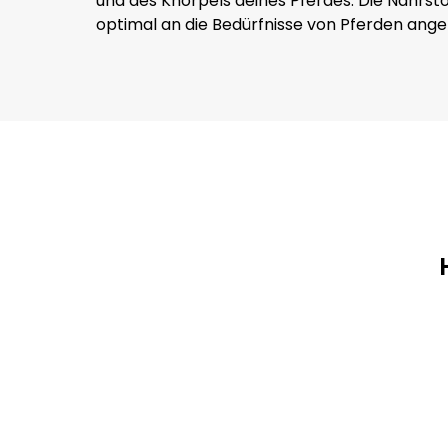
und des Knorpels deines Pferdes. Die Nährsto
optimal an die Bedürfnisse von Pferden ange