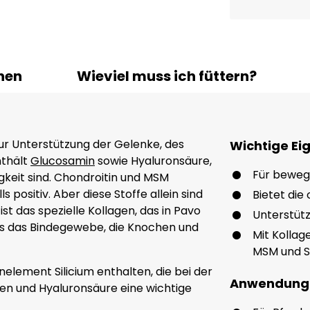
nen
Wieviel muss ich füttern?
 zur Unterstützung der Gelenke, des
Wichtige Ei
nthält
Glucosamin
sowie Hyaluronsäure,
Für beweg
gkeit sind. Chondroitin und MSM
 positiv. Aber diese Stoffe allein sind
Bietet die
st das spezielle Kollagen, das in Pavo
Unterstütz
alls das Bindegewebe, die Knochen und
Mit Kollag
MSM und Si
element Silicium enthalten, die bei der
Anwendung
en und Hyaluronsäure eine wichtige