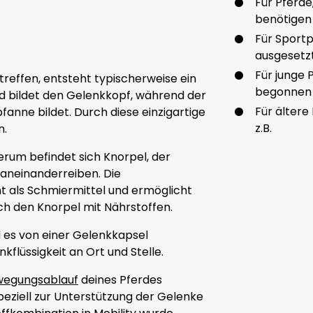
Für Pferde
benötigen
Für Sportp
ausgesetzt
Für junge 
reffen, entsteht typischerweise ein
begonnen
nd bildet den Gelenkkopf, während der
Für ältere
fanne bildet. Durch diese einzigartige
z.B.
n.
rum befindet sich Knorpel, der
aneinanderreiben. Die
nt als Schmiermittel und ermöglicht
ch den Knorpel mit Nährstoffen.
d es von einer Gelenkkapsel
kflüssigkeit an Ort und Stelle.
egungsablauf
deines Pferdes
 speziell zur Unterstützung der Gelenke